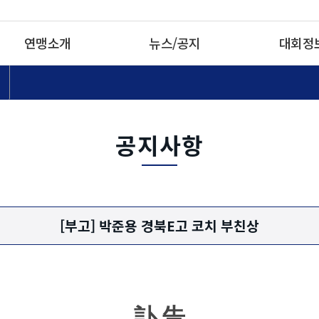
연맹소개
뉴스/공지
대회정
공지사항
[부고] 박준용 경북E고 코치 부친상
訃 告