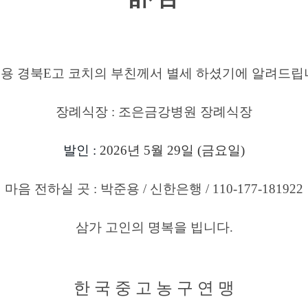
용 경북E고 코치의 부친께서 별세
하셨기에 알려드립
장례식장
: 조은금강병원 장례식장
발인
:
2026년 5월 29일 (금요일)
마음 전하실 곳
: 박준용 / 신한은행 / 110-177-181922
삼가 고인의 명복을 빕니다
.
한 국 중 고 농 구 연 맹