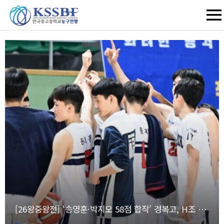
[26왕중왕전] ‘송영훈·박지오 58점 합작’ 경복고, H조 1위로 16강 진출 (남고부 종합)