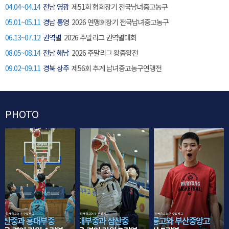
04.04~04.14
전남 영광
제51회 협회장기 전국남녀중고농구
05.01~05.11
경남 통영
2026 연맹회장기 전국남녀중고농구
06.13~07.12
권역별
2026 주말리그 권역별대회
08.05~08.14
전남 해남
2026 주말리그 왕중왕전
09.02~09.11
경북 상주
제56회 추계 남녀중고농구연맹전
PHOTO